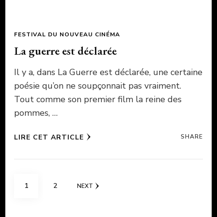
FESTIVAL DU NOUVEAU CINÉMA
La guerre est déclarée
Il y a, dans La Guerre est déclarée, une certaine
poésie qu’on ne soupçonnait pas vraiment.
Tout comme son premier film la reine des
pommes, …
LIRE CET ARTICLE
SHARE
Pagination
PAGE
PAGE
1
2
NEXT
des