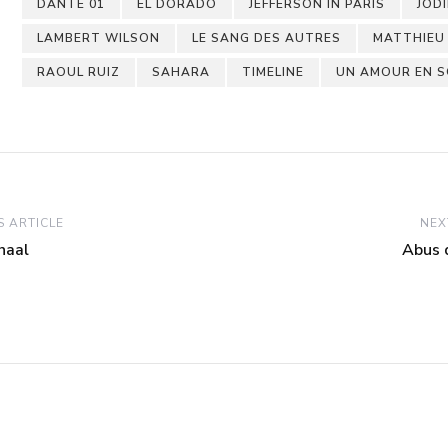
DANTE 01
EL DORADO
JEFFERSON IN PARIS
JOD
LAMBERT WILSON
LE SANG DES AUTRES
MATTHIEU
RAOUL RUIZ
SAHARA
TIMELINE
UN AMOUR EN 
 ARTICLE
NEX
haal
Abus 