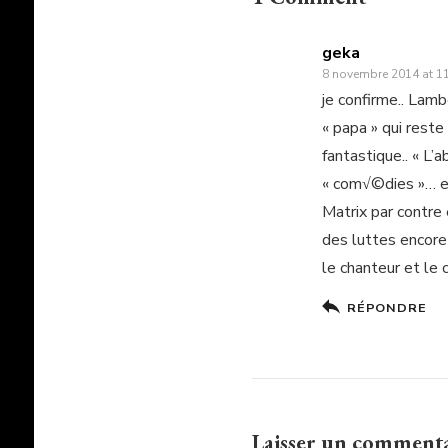
geka
8 novembre 2014 at 1
je confirme.. Lamb
« papa » qui rest
fantastique.. « L’
« com√©dies »… e
Matrix par contre 
des luttes encore
le chanteur et le 
RÉPONDRE
Laisser un comment