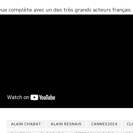
ue complète avec un des très grands acteurs français.
ALAIN CHABAT
ALAIN RESNAIS
CANNES2014
CL