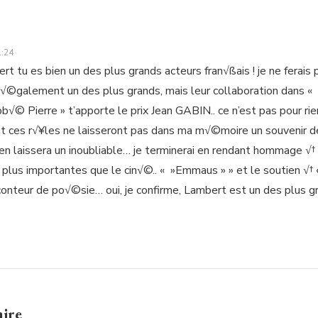
1:24
ert tu es bien un des plus grands acteurs fran√ßais ! je ne ferais
e √©galement un des plus grands, mais leur collaboration dans « 
abb√© Pierre » t’apporte le prix Jean GABIN.. ce n’est pas pour ri
t ces r√¥les ne laisseront pas dans ma m√©moire un souvenir d
en laissera un inoubliable… je terminerai en rendant hommage √† 
 plus importantes que le cin√©.. « »Emmaus » » et le soutien √† 
conteur de po√©sie… oui, je confirme, Lambert est un des plus gr
aire