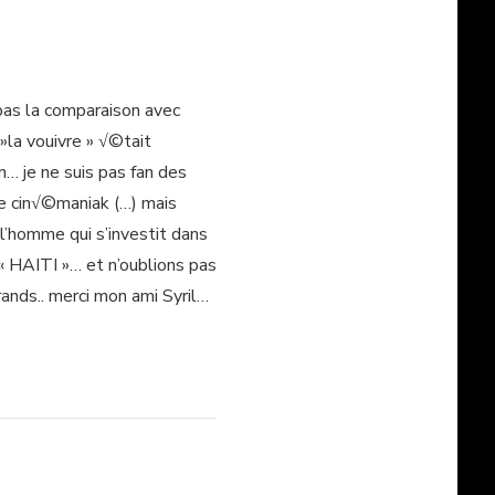
 pas la comparaison avec
»la vouivre » √©tait
en… je ne suis pas fan des
e cin√©maniak (…) mais
l’homme qui s’investit dans
« HAITI »… et n’oublions pas
ands.. merci mon ami Syril…