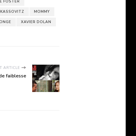
IE FOSTER
 KASSOVITZ
MOMMY
SONGE
XAVIER DOLAN
T ARTICLE
de faiblesse