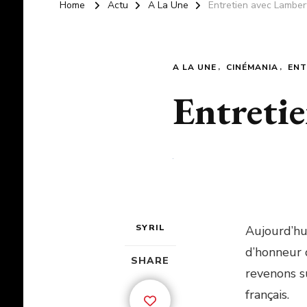
Home
Actu
A La Une
Entretien avec Lamber
A LA UNE
CINÉMANIA
ENT
Entreti
SYRIL
Aujourd’hu
d’honneur 
SHARE
revenons su
français.