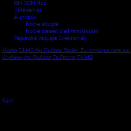
ON COMPILE
Télémaniak
À propos
Notre équipe
Notre conseil d’administration
Rejoindre l’équipe Cinémaniak
Home
FILMS
Au Québec
Radin : Du comique sans surp
Archives
Au Québec
En France
FILMS
Radin : Du comique sans surprise !
Syril
Share
0