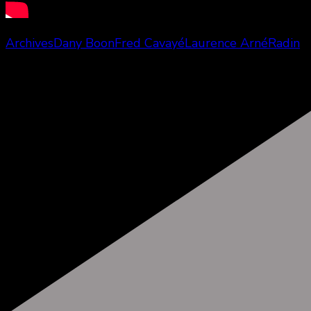
Archives
Dany Boon
Fred Cavayé
Laurence Arné
Radin