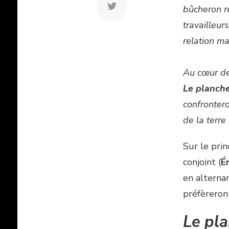
bûcheron r
travailleur
relation ma
Au cœur des
Le planche
confrontero
de la terre
Sur le prin
conjoint (
É
en alterna
préfèreront
Le pl