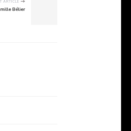
T ARTICLE
amille Bélier