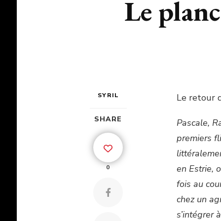
Le planc
SYRIL
Le retour d
SHARE
Pascale, R
premiers fl
littéraleme
en Estrie, 
0
fois au cou
chez un agr
s’intégrer