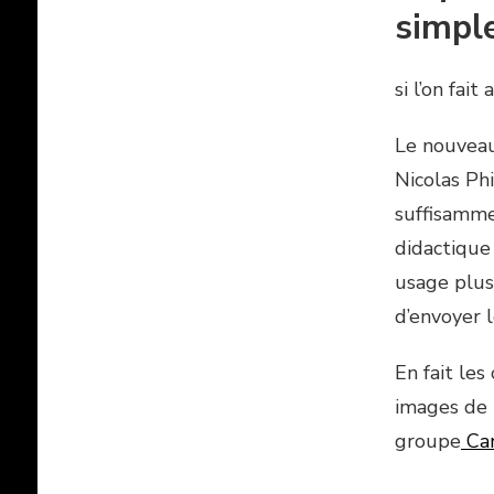
simpl
si l’on fai
Le nouveau
Nicolas Phi
suffisamme
didactique
usage plu
d’envoyer 
En fait les
images de 
groupe
Can