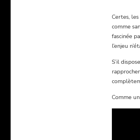
Certes, le
comme sans
fascinée pa
l’enjeu n’é
S’il dispos
rapprocher
complèteme
Comme un p