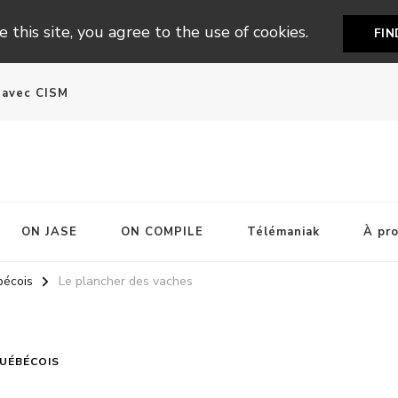
 this site, you agree to the use of cookies.
FI
n avec CISM
ON JASE
ON COMPILE
Télémaniak
À pr
bécois
Le plancher des vaches
UÉBÉCOIS