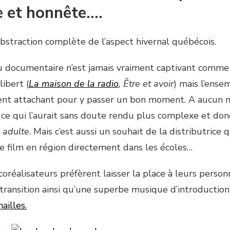
e et honnête….
t abstraction complète de l’aspect hivernal québécois.
 documentaire n’est jamais vraiment captivant comme 
libert (
La maison de la radio
, Être et avoir
) mais l’ense
nt attachant pour y passer un bon moment. A aucun m
 ce qui l’aurait sans doute rendu plus complexe et donc
s
adulte
. Mais c’est aussi un souhait de la distributrice 
le film en région directement dans les écoles…
 coréalisateurs préfèrent laisser la place à leurs perso
transition ainsi qu’une superbe musique d’introduction
ailles.