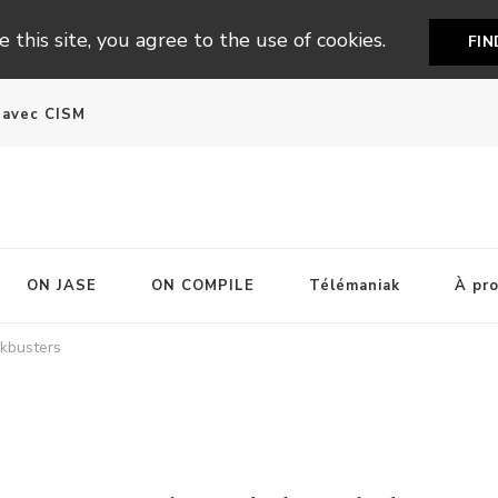
 this site, you agree to the use of cookies.
FI
n avec CISM
ON JASE
ON COMPILE
Télémaniak
À pr
kbusters