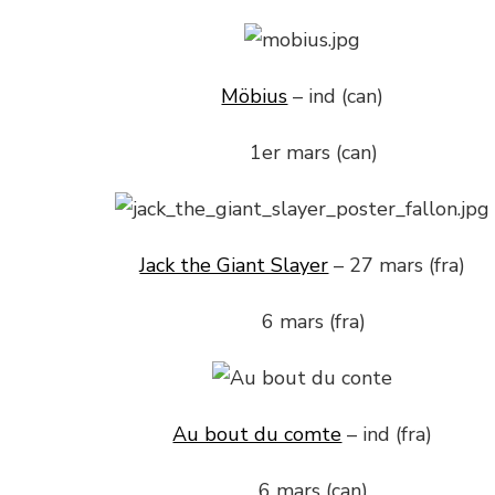
Möbius
– ind (can)
1er mars (can)
Jack the Giant Slayer
– 27 mars (fra)
6 mars (fra)
Au bout du comte
– ind (fra)
6 mars (can)