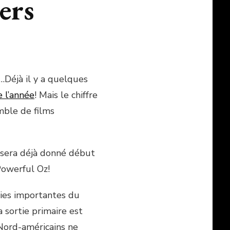
ers
Déjà il y a quelques
e l’année
! Mais le chiffre
mble de films
n sera déjà donné début
Powerful Oz!
ties importantes du
a sortie primaire est
 Nord-américains ne