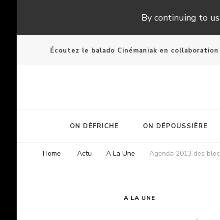
By continuing to use
Écoutez le balado Cinémaniak en collaboratio
ON DÉFRICHE
ON DÉPOUSSIÈRE
Home
Actu
A La Une
Agenda 2013 des bloc
A LA UNE