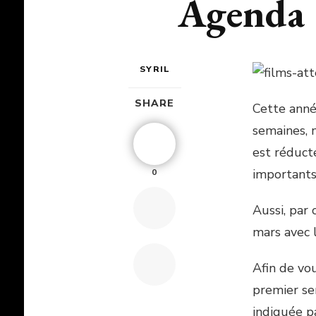
Agenda 
SYRIL
SHARE
Cette anné
semaines, 
est réduct
importants
0
Aussi, par 
mars avec 
Afin de vo
premier sem
indiquée p