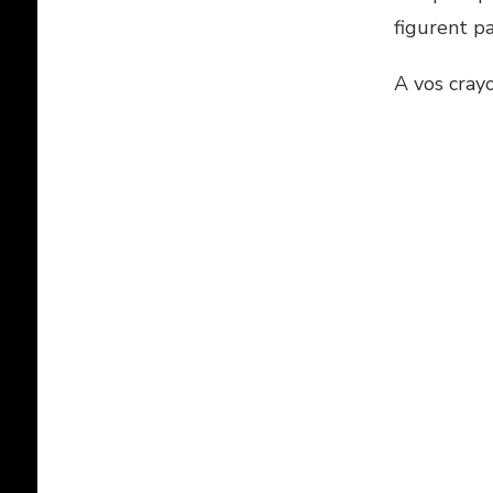
figurent p
A vos cray