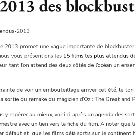
2013 des blockbust
e 2013 promet une vague importante de blockbuster…
nous vous présentions les
15 films les plus attendus d
eur tant l’on attend des deux côtés de l’océan un ense
.
crainte de voir un embouteillage arriver cet été, le to
la sortie du remake du magicien d’Oz : The Great and 
us y repérer au mieux, voici ci-après un agenda des sor
estre avec un lien vers la fiche du film. A noter que l
ar défaut et que les films déjà sortis sur le continent