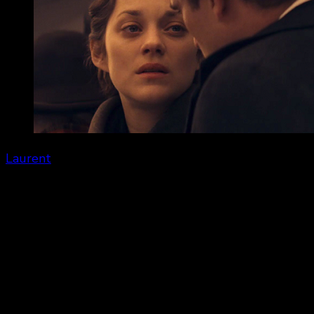
Laurent
Share
0
Demi-échec pour James Gray avec
The Immigrant
,
c’est d’autant plus triste puisque c’est lui qui depuis
le début de sa carrière nous avais donné le meilleur