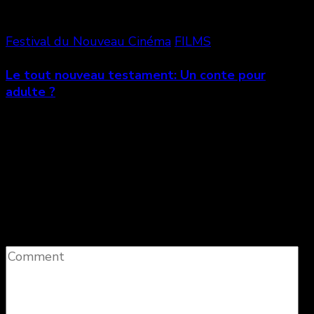
Festival du Nouveau Cinéma
FILMS
Le tout nouveau testament: Un conte pour
adulte ?
Laisser un commentaire
Votre adresse e-mail ne sera pas publiée.
Les
champs obligatoires sont indiqués avec
*
Comment