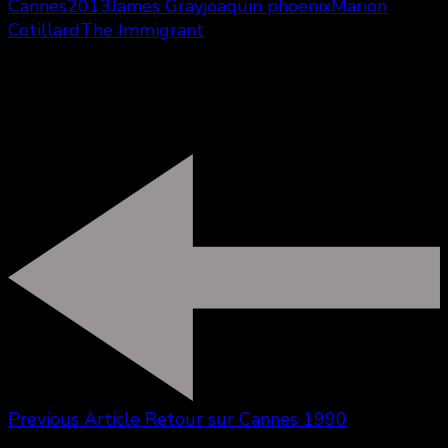
Cannes2013
James Gray
joaquin phoenix
Marion
Cotillard
The Immigrant
Laurent
**class!K**
Previous Article
Retour sur Cannes 1990