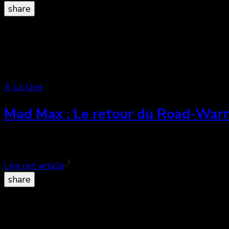
share
A La Une
Mad Max : Le retour du Road-Warr
Le Road Warrior est de retour ! 30 après la sortie 
Lire cet article
share