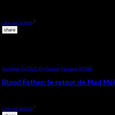
Le Festival du nouveau cinéma entame sa 49e édition
…
Lire cet article
share
Archives
En DVD
En France
Fantasia
FILMS
Blood Father: le retour de Mad Mel
Blood Father est le nouveau film du réalisateur franç
Lire cet article