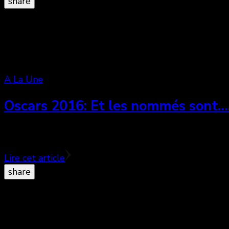
share
A La Une
Oscars 2016: Et les nommés sont…
En ce matin du 14 janvier 2015 furent annoncées les
Lire cet article
share