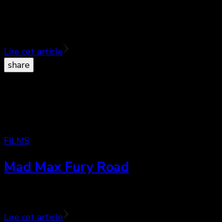
Alors que les premiers blockbusters de l’année Cendri
attend la suite …
Lire cet article
share
FILMS
Mad Max Fury Road
Quelques jours après sa sortie en salle, cinémaniak
Lire cet article