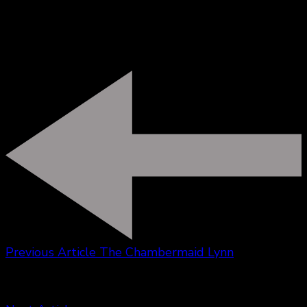
Laurent
**class!K**
Previous Article
The Chambermaid Lynn