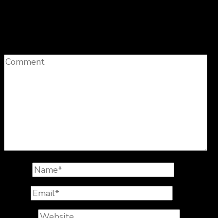
Votre adresse e-mail ne sera pas publiée.
Les
champs obligatoires sont indiqués avec
*
Comment
Name
*
Email
*
Website