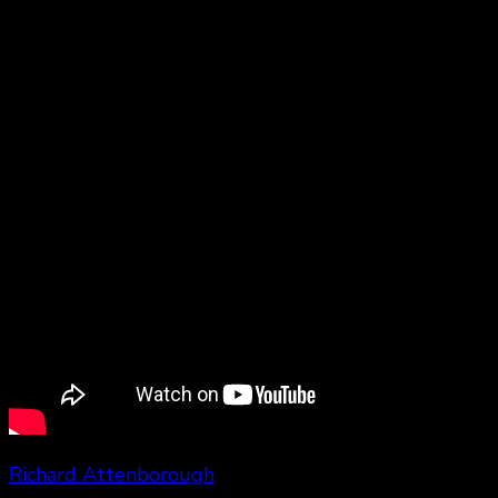
the Ring
en 2007 qui fut sa dernière marque au
cinéma. Malade du cœur depuis 2008, il s’était retiré
du milieu cinéma.
Richard Attenborough