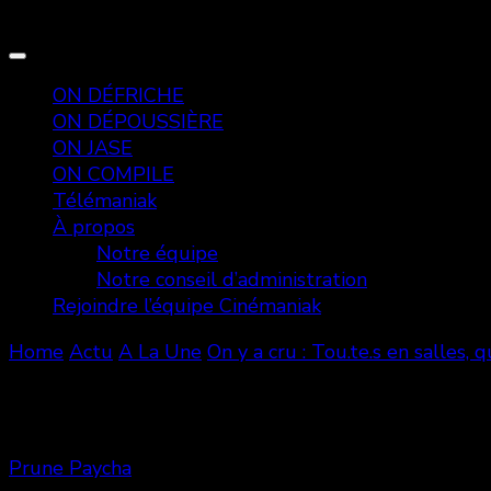
ON DÉFRICHE
ON DÉPOUSSIÈRE
ON JASE
ON COMPILE
Télémaniak
À propos
Notre équipe
Notre conseil d’administration
Rejoindre l’équipe Cinémaniak
Home
Actu
A La Une
On y a cru : Tou.te.s en salles,
120610546_2667761353537795_
Prune Paycha