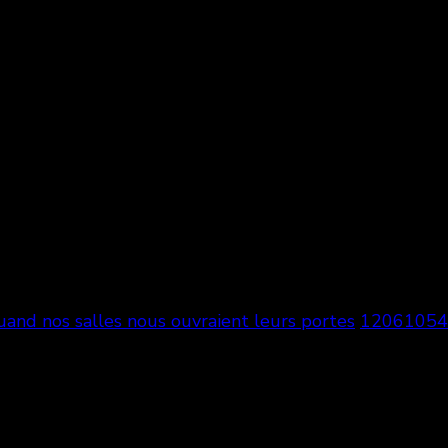
 quand nos salles nous ouvraient leurs portes
12061054
1697745935869236739_n