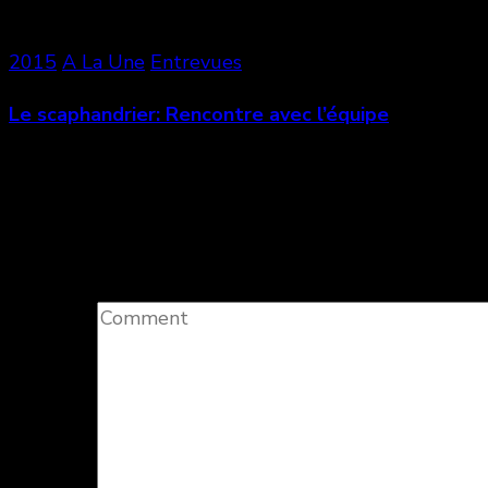
2015
A La Une
Entrevues
Le scaphandrier: Rencontre avec l’équipe
Laisser un commentaire
Votre adresse e-mail ne sera pas publiée.
Les champs 