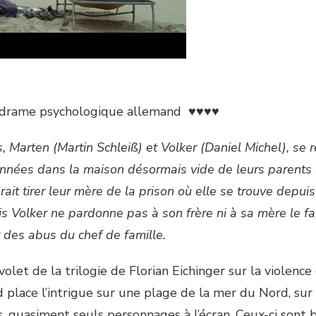
 drame psychologique allemand ♥♥♥♥
, Marten (Martin Schleiß) et Volker (Daniel Michel), se 
années dans la maison désormais vide de leurs parents s
drait tirer leur mère de la prison où elle se trouve depui
is Volker ne pardonne pas à son frère ni à sa mère le fai
 des abus du chef de famille.
olet de la trilogie de Florian Eichinger sur la violenc
 place l’intrigue sur une plage de la mer du Nord, sur 
, quasiment seuls personnages à l’écran. Ceux-ci sont b