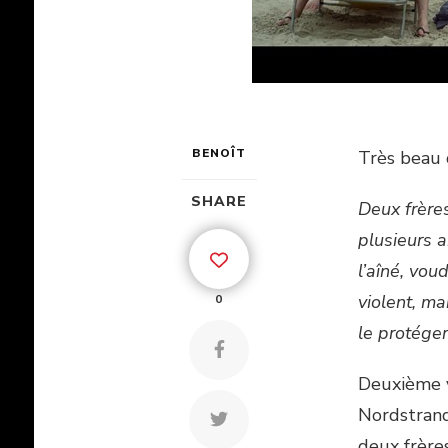
BENOÎT
Très beau
SHARE
Deux frères
plusieurs 
l’aîné, vou
violent, ma
0
le protéger
Deuxième v
Nordstrand
deux frères