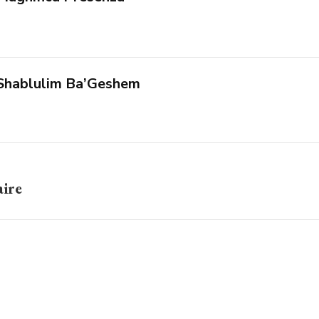
Shablulim Ba’Geshem
aire