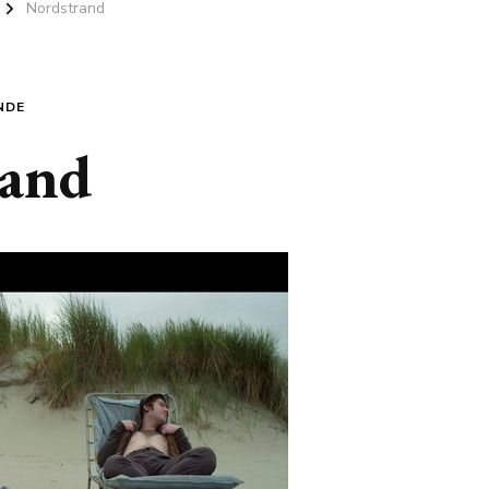
Nordstrand
NDE
rand