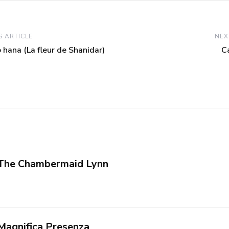
 ARTICLE
NEX
 hana (La fleur de Shanidar)
C
The Chambermaid Lynn
Magnifica Presenza