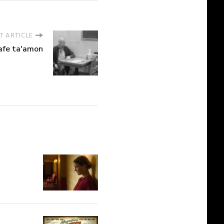
T ARTICLE
afe ta'amon