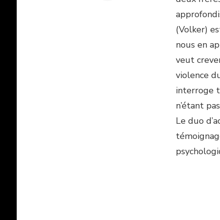
approfondi
(Volker) e
nous en ap
veut creve
violence d
interroge 
n’étant pa
Le duo d’a
témoignage 
psychologiq