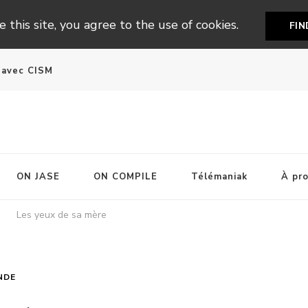
 this site, you agree to the use of cookies.
FI
n avec CISM
ON JASE
ON COMPILE
Télémaniak
À pr
Les yeux de sa mère
NDE