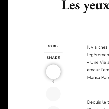
Les yeux
SYRIL
Il y a, che
légèrement
SHARE
« Une Vie 
amour l’am
Marisa Par
0
Depuis le t