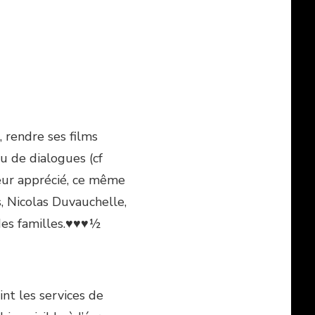
, rendre ses films
u de dialogues (cf
teur apprécié, ce même
, Nicolas Duvauchelle,
 des familles.♥♥♥½
oint les services de