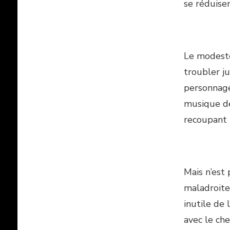
se réduise
Le modeste
troubler j
personnages
musique de
recoupant l
Mais n’est 
maladroite
inutile de 
avec le che