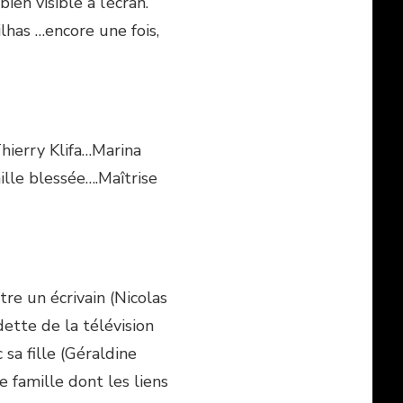
en visible à l’écran.
has …encore une fois,
Thierry Klifa…Marina
ille blessée….Maîtrise
tre un écrivain (Nicolas
dette de la télévision
sa fille (Géraldine
famille dont les liens