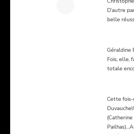
Christopher
D’autre pa
belle réus
Géraldine P
Foïs, elle,
totale enco
Cette fois-
Duvauchelle
(Catherine
Pailhas)…A