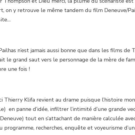
 Thompson et Dieu merci, la plume du scénariste est bi
rt, on y retrouve le même tandem du film Deneuve/Pail
site…
ailhas n’est jamais aussi bonne que dans les films de 
 fait le grand saut vers le personnage de la mère de fam
re une foïs !
ci Thierry Klifa revient au drame puisque l’histoire mon
) en panne d’idée, infiltrer l’intimité d’une grande ve
 Deneuve) tout en s’attachant de manière calculée avec 
u programme, recherches, enquête et voyeurisme d’une 