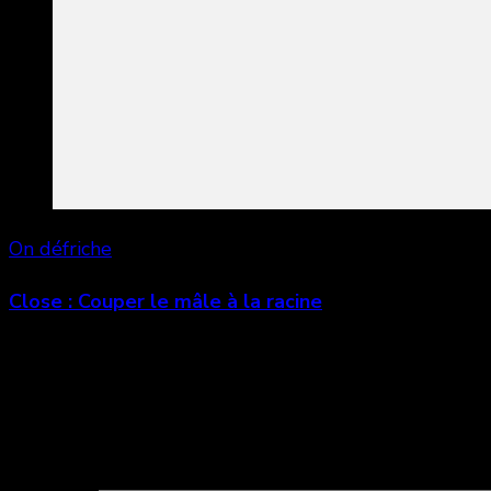
On défriche
Close : Couper le mâle à la racine
Laisser un commentaire
Votre adresse e-mail ne sera pas publiée.
Les champs 