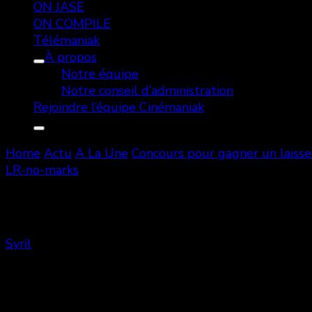
ON JASE
ON COMPILE
Télémaniak
À propos
Notre équipe
Notre conseil d’administration
Rejoindre l’équipe Cinémaniak
Home
Actu
A La Une
Concours pour gagner un laiss
LR-no-marks
Green-Room-Poster-27X39-LR-no
Syril
Share
0