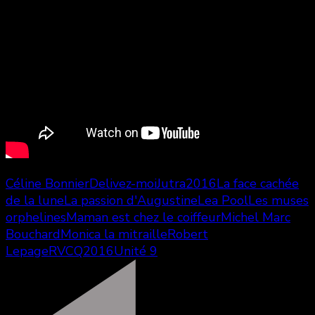
Céline Bonnier
Delivez-moi
Jutra2016
La face cachée
de la lune
La passion d'Augustine
Lea Pool
Les muses
orphelines
Maman est chez le coiffeur
Michel Marc
Bouchard
Monica la mitraille
Robert
Lepage
RVCQ2016
Unité 9