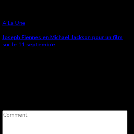
A La Une
Joseph Fiennes en Michael Jackson pour un film
sur le 11 septembre
Laisser un commentaire
Votre adresse e-mail ne sera pas publiée.
Les
champs obligatoires sont indiqués avec
*
Comment