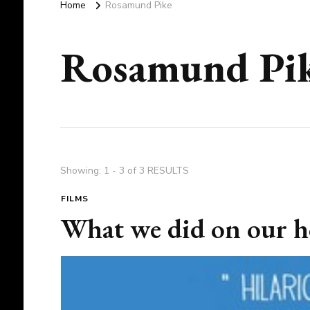
Home
Rosamund Pike
Rosamund Pi
Showing: 1 - 3 of 3 RESULTS
FILMS
What we did on our ho