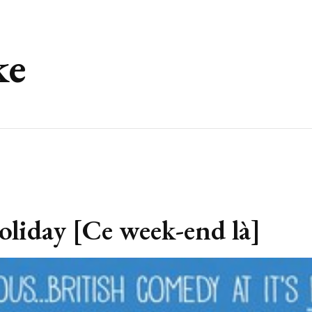
ke
liday [Ce week-end là]