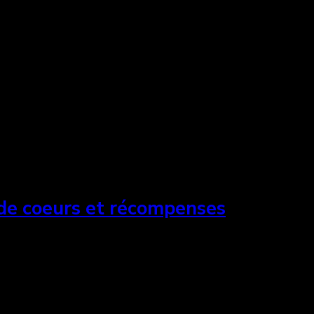
bli en Ontario: Maxime Desmons. What we have, c’est au
 de coeurs et récompenses
 samedi soir avec la projection de l’excellent Camill