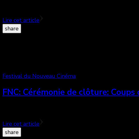
What we have, c’est le premier film d’un français éta
Lire cet article
share
Festival du Nouveau Cinéma
FNC: Cérémonie de clôture: Coups
La 41ème édition du FNC s’est officiellement terminée
Lire cet article
share