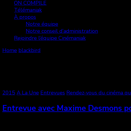
ON COMPILE
Télémaniak
À propos
Notre équipe
Notre conseil d’administration
Rejoindre l’équipe Cinémaniak
Home
blackbird
blackbird
Showing: 1 - 2 of 2 RESULTS
2015
A La Une
Entrevues
Rendez-vous du cinéma qu
Entrevue avec Maxime Desmons p