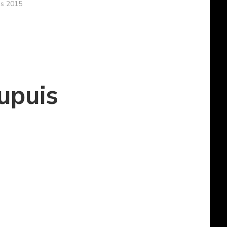
is 2015
upuis