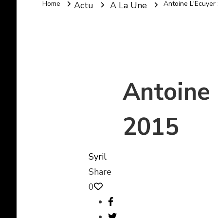
Home
Antoine L'Ecuyer
Actu
A La Une
Antoine 
2015
Syril
Share
0