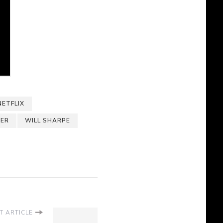
NETFLIX
TER
WILL SHARPE
T ARTICLE