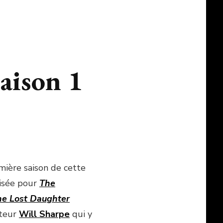
aison 1
mière saison de cette
risée pour
The
he Lost Daughter
cteur
Will Sharpe
qui y