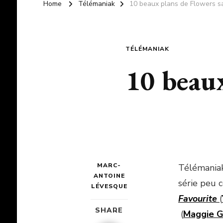
Home
Télémaniak
10 beaux plans de Flowers s
TÉLÉMANIAK
10 beaux
MARC-
Télémaniak
ANTOINE
série peu 
LÉVESQUE
Favourite
(
SHARE
(
Maggie
G