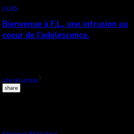
FILMS
Bienvenue à F.L., une intrusion au
coeur de l’adolescence.
Bienvenue à F.L. est un film émouvant, qui appelle à
la réflexion sur la passion et l’ambition des jeunes
adolescents de l’école secondaire de Sorel-Tracy, …
Lire cet article
share
Entrevues
Réalisateur