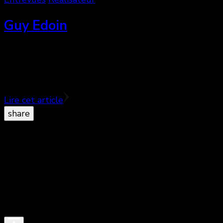
Guy Edoin
Ce qui est marquant lorsque l’on rencontre le jeune
réalisateur Guy Edoin (32 ans), c’est à la fois la
gentillesse et la disponibilité qu’il accorde …
Lire cet article
share
© Copyright 2026
. All Rights Reserved.