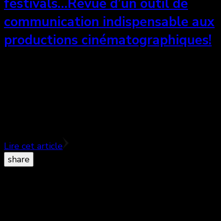
festivals…Revue d’un outil de
communication indispensable aux
productions cinématographiques!
Si le festival de cannes demeure aujourd’hui le plus
important au monde de par sa diversité et surtout
sa notoriété, il convient aujourd’hui d’admettre que
…
Lire cet article
share