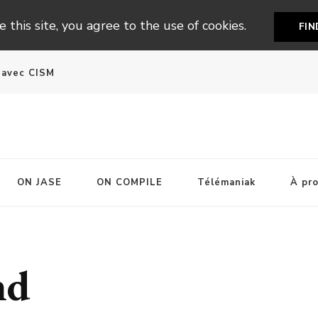
 this site, you agree to the use of cookies.
FI
n avec CISM
ON JASE
ON COMPILE
Télémaniak
À pr
nd