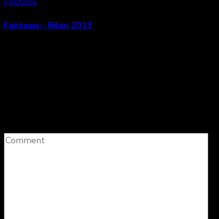
Fantasia
Fantasia: : Bilan 2013
Laisser un commentaire
Votre adresse e-mail ne sera pas publiée.
Les
champs obligatoires sont indiqués avec
*
Comment