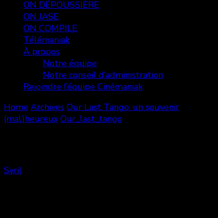
ON DÉPOUSSIÈRE
ON JASE
ON COMPILE
Télémaniak
À propos
Notre équipe
Notre conseil d’administration
Rejoindre l’équipe Cinémaniak
Home
Archives
Our Last Tango: un souvenir
(mal)heureux
Our_last_tango
Our_last_tango
Syril
Share
0