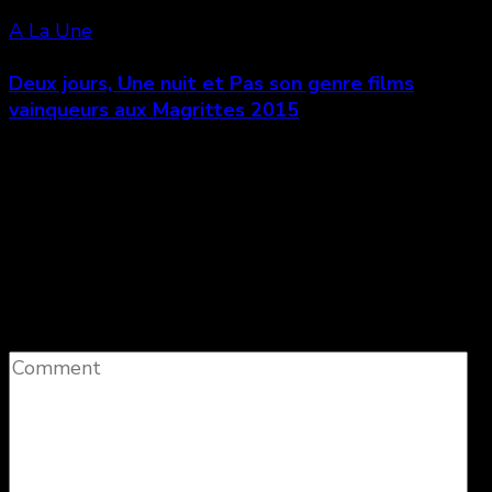
A La Une
Deux jours, Une nuit et Pas son genre films
vainqueurs aux Magrittes 2015
Laisser un commentaire
Votre adresse e-mail ne sera pas publiée.
Les
champs obligatoires sont indiqués avec
*
Comment