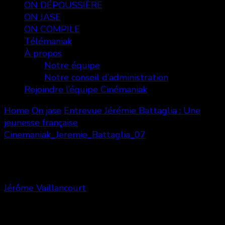
ON DÉPOUSSIÈRE
ON JASE
ON COMPILE
Télémaniak
À propos
Notre équipe
Notre conseil d’administration
Rejoindre l’équipe Cinémaniak
Home
On jase
Entrevue Jérémie Battaglia : Une
jeunesse française
Cinemaniak_Jeremie_Battaglia_07
Cinemaniak_Jeremie_Battaglia_07
Jérôme Vaillancourt
Share
0