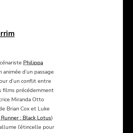
irrim
scénariste
Philippa
n animée d’un passage
ur d’un conflit entre
es films précédemment
trice Miranda Otto
 de Brian Cox et Luke
 Runner : Black Lotus
)
llume l’étincelle pour