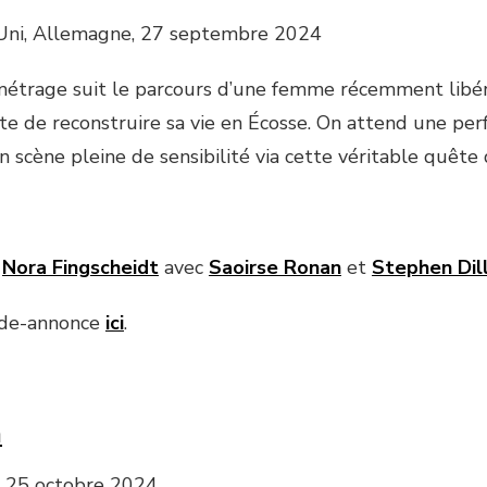
ni, Allemagne, 27 septembre 2024
métrage suit le parcours d’une femme récemment libér
nte de reconstruire sa vie en Écosse. On attend une per
n scène pleine de sensibilité via cette véritable quête
e
Nora Fingscheidt
avec
Saoirse Ronan
et
Stephen Dil
nde-annonce
ici
.
a
, 25 octobre 2024