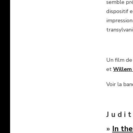
semble pré
dispositif 
impression
transylvani
Un film d
et
Willem
Voir la ba
J u d i t
»
In th