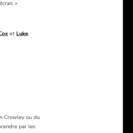
écran. »
 Cox
et
Luke
ohn Crowley ou du
prendre par les