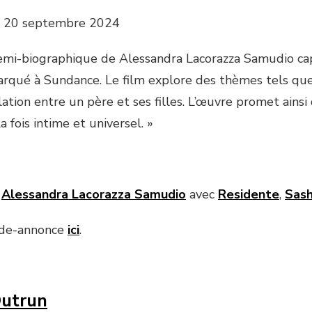
s, 20 septembre 2024
semi-biographique de Alessandra Lacorazza Samudio cap
arqué à Sundance. Le film explore des thèmes tels qu
elation entre un père et ses filles. L’œuvre promet ains
la fois intime et universel. »
e
Alessandra Lacorazza
Samudio
avec
Residente
,
Sash
nde-annonce
ici
.
utrun