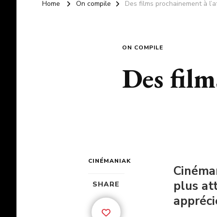
Home
On compile
Des films prochainement à l’a
ON COMPILE
Des film
CINÉMANIAK
Cinéman
plus at
SHARE
appréci