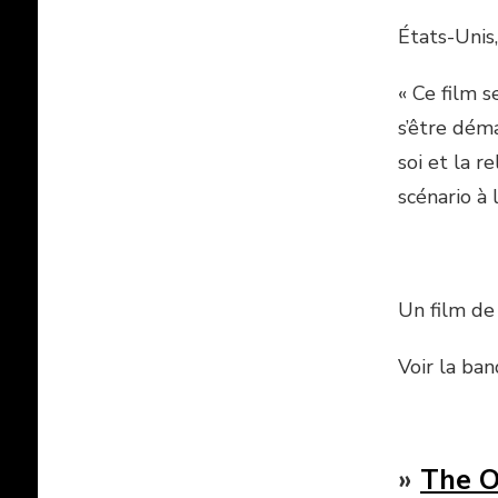
États-Uni
« Ce film 
s’être dém
soi et la r
scénario à 
Un film d
Voir la ba
»
The O