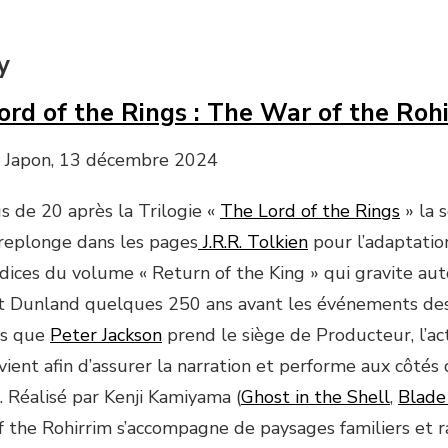
y
ord of the Rings : The War of the Roh
, Japon, 13 décembre 2024
s de 20 après la Trilogie «
The Lord of the Rings
» la 
replonge dans les pages
J.R.R. Tolkien
pour l’adaptatio
ices du volume « Return of the King » qui gravite auto
t Dunland quelques 250 ans avant les événements d
rs que
Peter Jackson
prend le siège de Producteur, l’ac
vient afin d’assurer la narration et performe aux côtés
. Réalisé par Kenji Kamiyama (
Ghost in the Shell
,
Blade
 the Rohirrim s’accompagne de paysages familiers et ra