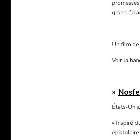
promesses 
grand écra
Un film d
Voir la ba
»
Nosfe
États-Uni
« Inspiré 
épistolair