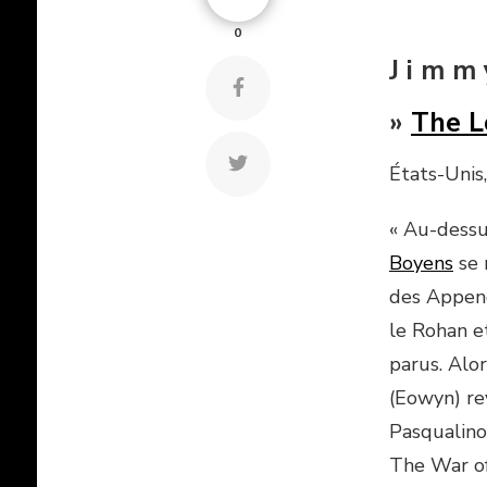
0
J i m m 
»
The L
États-Unis
« Au-dessu
Boyens
se 
des Append
le Rohan e
parus. Alo
(Eowyn) re
Pasqualino
The War of