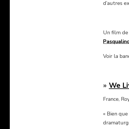
d’autres ex
Un film d
Pasqualin
Voir la ba
»
We Li
France, Ro
« Bien que 
dramaturge