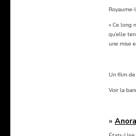
Royaume-U
« Ce long 
qu’elle te
une mise e
Un film d
Voir la ba
»
Anor
États-Unis