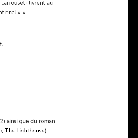
carrousel) livrent au
ional ». »
h
.
) ainsi que du roman
h,
The Lighthouse
)