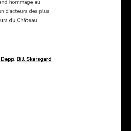
 rend hommage au
on d’acteurs des plus
 murs du Château
e Depp
,
Bill Skarsgard