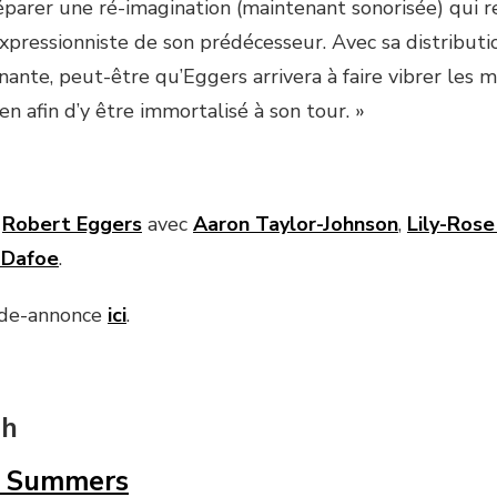
parer une ré-imagination (maintenant sonorisée) qui
expressionniste de son prédécesseur. Avec sa distributi
nante, peut-être qu’Eggers arrivera à faire vibrer les
en afin d’y être immortalisé à son tour. »
e
Robert Eggers
avec
Aaron Taylor-Johnson
,
Lily-Ros
 Dafoe
.
nde-annonce
ici
.
 h
e Summers