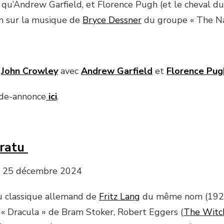
qu’Andrew Garfield, et Florence Pugh (et le cheval du 
n sur la musique de
Bryce Dessner
du groupe « The Nat
e
John Crowley
avec
Andrew Garfield
et
Florence Pug
nde-annonce
ici
.
ratu
s, 25 décembre 2024
du classique allemand de
Fritz Lang
du même nom (1922
e « Dracula » de Bram Stoker, Robert Eggers (
The Witc