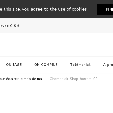
 this site, you agree to the use of cookies.
FI
n avec CISM
ON JASE
ON COMPILE
Télémaniak
À pr
r éclaircir le mois de mai
Cinemaniak_Shop_horrors_02