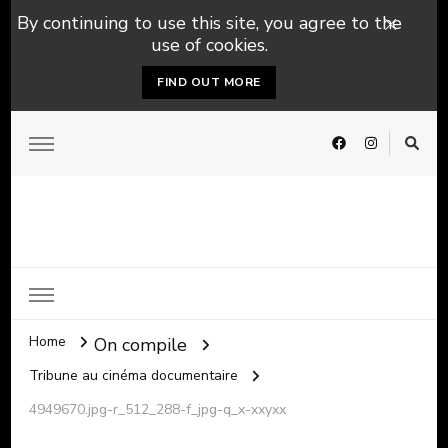
By continuing to use this site, you agree to the
use of cookies.
FIND OUT MORE
Home
On compile
Tribune au cinéma documentaire
4949670.jpg-r_512_288-f_jpg-q_x-xxyxx