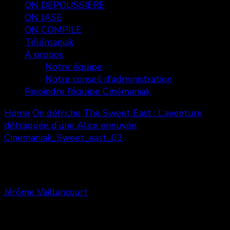
ON DÉPOUSSIÈRE
ON JASE
ON COMPILE
Télémaniak
À propos
Notre équipe
Notre conseil d’administration
Rejoindre l’équipe Cinémaniak
Home
On défriche
The Sweet East : L’aventure
détraquée d’une Alice ennuyée
Cinemaniak_Sweet_east_03
Cinemaniak_Sweet_east_03
Jérôme Vaillancourt
Share
0