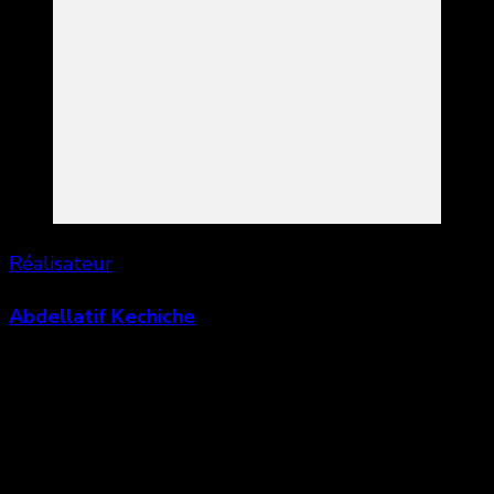
Réalisateur
Abdellatif Kechiche
Laisser un commentaire
Votre adresse e-mail ne sera pas publiée.
Les