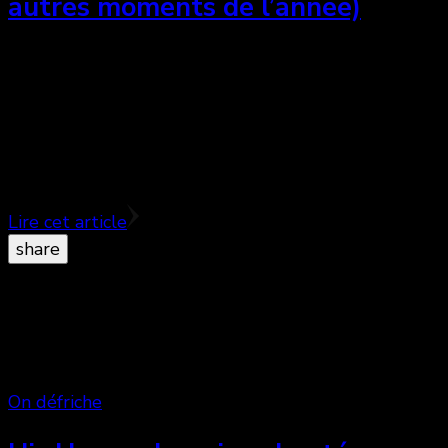
autres moments de l’année)
En ce mois de commémoration de l’histoire des
Noirs, j’ai fouillé plusieurs plateformes en ligne afin
de vous dénicher quelques classiques, mais aussi
des films méconnus qui gagneraient à être connu.
Lire cet article
share
On défriche