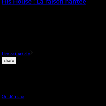
His House : La raison hantée
Plus qu’un simple film de genre, His house est
avant tout une heureuse combinaison d’expériences
visuelles et sensorielles qui interroge, au-delà des
apparences et des vraisemblances, notre jugement
moral, notre esprit critique et notre responsabilité
civile à l’égard des migrants.
Lire cet article
share
On défriche