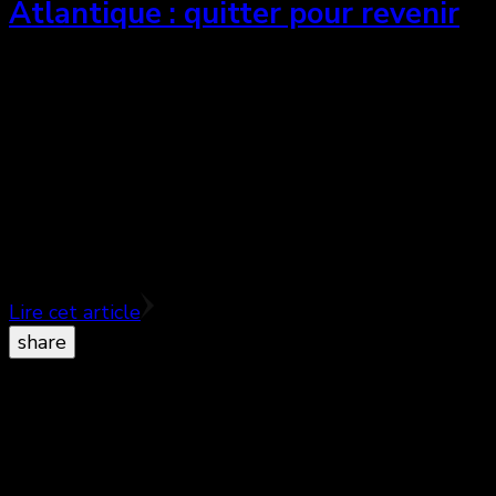
Atlantique : quitter pour revenir
La réalisatrice française d’origine sénégalaise Mati
Diop est revenue du Festival de films de Cannes
avec le Grand Prix du jury de la compétition
officielle pour Atlantique, histoire d’amour classique
avec une touche fantastique. Si la réalisation est de
qualité, l’ensemble du film peut désintéresser son
spectateur. Un premier film visuellement
prometteur, mais pas si emballant.
Lire cet article
share
© Copyright 2026
. All Rights Reserved.