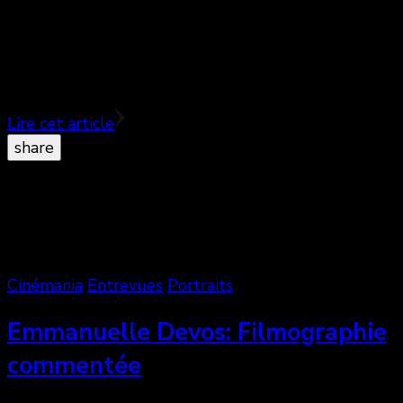
Une journée. Un train. Deux inconnus. ♥♥♥♥ Des
échanges de regards, le cœur qui bat.
Lire cet article
share
Cinémania
Entrevues
Portraits
Emmanuelle Devos: Filmographie
commentée