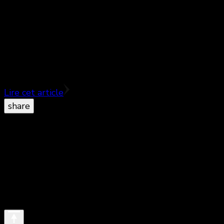
Exploits sportifs et drame personnel ♥♥♥♥ Julie,
vedette du cyclisme, est à deux courses de gagner
la Coupe du monde. C’est l’aboutissement d’années
d’effort.
Lire cet article
share
© Copyright 2026
. All Rights Reserved.