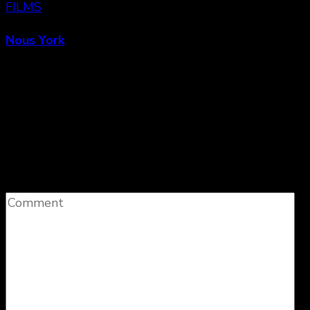
FILMS
Nous York
Laisser un commentaire
Votre adresse e-mail ne sera pas publiée.
Les
champs obligatoires sont indiqués avec
*
Comment