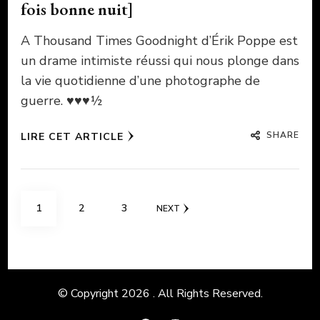
fois bonne nuit]
A Thousand Times Goodnight d’Érik Poppe est
un drame intimiste réussi qui nous plonge dans
la vie quotidienne d’une photographe de
guerre. ♥♥♥½
SHARE
LIRE CET ARTICLE
Pagination
PAGE
PAGE
PAGE
1
2
3
NEXT
des
publications
© Copyright 2026
. All Rights Reserved.