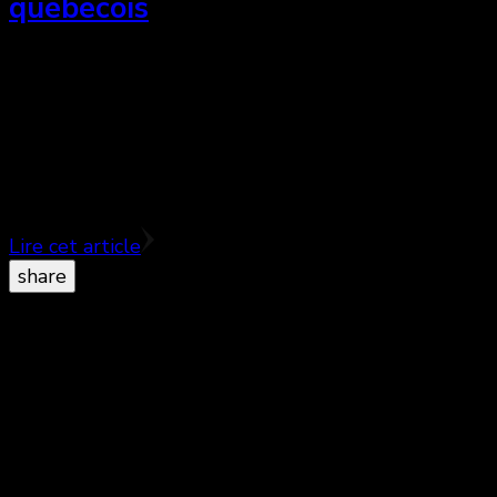
québecois
Film à sketch comique ou comédie satirique, Neuf le
film est un pari risqué qui devrait s’avérer payant
malgré quelques faiblesses des premiers segments
♥♥♥
Lire cet article
share
© Copyright 2026
. All Rights Reserved.