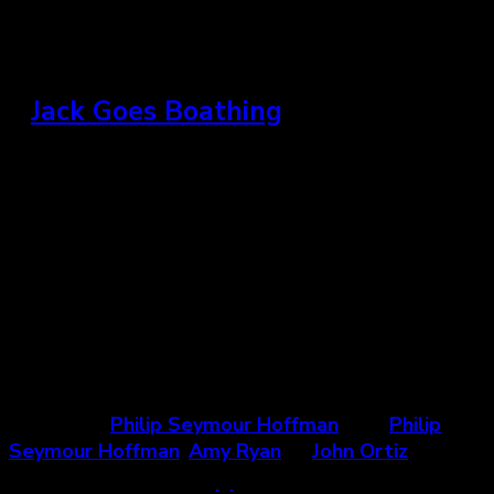
J u d i t h
»
Jack Goes Boathing
États-Unis, 2010
« À travers cette quête de dépassement de soi,
Seymour Hoffman dévoile dans cette unique
réalisation un portrait sensible de femmes et
d’hommes de la classe moyenne dont le destin
changera à l’approche du printemps. »
Un film de
Philip Seymour Hoffman
avec
Philip
Seymour Hoffman
,
Amy Ryan
et
John Ortiz