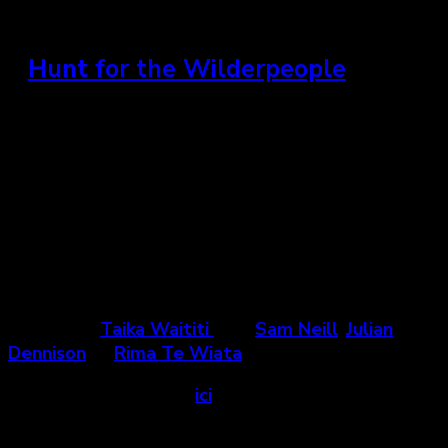
J é r ô m e
»
Hunt for the Wilderpeople
Nouvelle-Zélande, 2016
« En jumelant comédie, humour sombre et drame,
cette étonnante aventure mène deux personnages
qui ont à la fois tout et rien en commun, à cheminer
au-delà de leur lourd passé. »
Un film de
Taika Waititi
avec
Sam Neill
,
Julian
Dennison
et
Rima Te Wiata
Voir la bande-annonce
ici
.