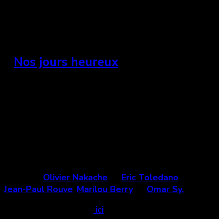
F l o r e n c e
»
Nos jours heureux
France, 2006
« Un classique ensoleillé qui rendra ceux qui l’ont
déjà vu nostalgique et qui séduira assurément ceux
qui l’écouteront pour la première fois. »
Un film d’
Olivier Nakache
et
Eric Toledano
avec
Jean-Paul Rouve
,
Marilou Berry
et
Omar Sy.
Voir la bande-annonce
ici
.