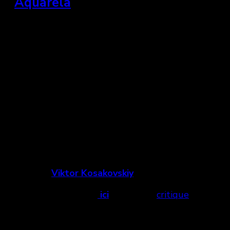
»
Aquarela
Royaume Unis, Allemagne, Danemark et États-Unis,
2020
« Aquarela explore et avant tout montre l’eau.
Rappelant Werner Herzog dans son rapport à
l’humain et à l’absurdité de certaines de nos
pratiques face à une nature ni juste ni injuste,
amorale, toute puissante et surtout immense par
rapport à nous. »
Un film de
Viktor Kosakovskiy
Voir la bande-annonce
ici
. Et lisez la
critique
de
Marc-Antoine Lévesque.