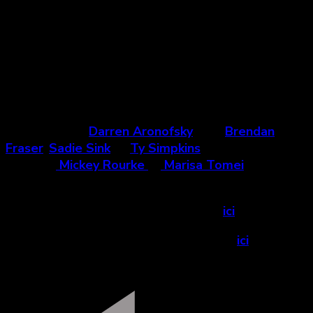
trajectoire narrative de The Wrestler. Dans une
métaphore quasi christique, Aronofsky offre une
rédemption à son protagoniste. Touchant, sans être
enlevant, The Whale vaut le détour pour la
renaissance de Brendan Fraser. »
Deux films de
Darren Aronofsky
avec
Brendan
Fraser
,
Sadie Sink
et
Ty Simpkins
(The Whale)
,
ainsi que
Mickey Rourke
et
Marisa Tomei
(The
Wrestler)
.
Voir la bande-annonce de The Whale
ici
.
Voir la bande-annonce de The Wrestler
ici
.