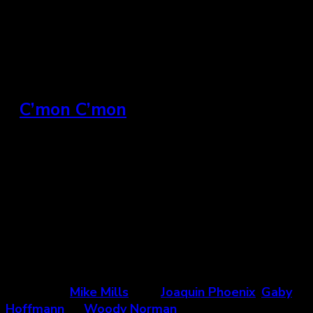
L o u
»
C’mon C’mon
États-Unis, 2021
« Johnny et son neveu se forgent une relation
fragile, mais transformatrice quand ils partent en
road trip
dans les États-Unis pour quitter Los
Angeles. »
Un film de
Mike Mills
avec
Joaquin Phoenix
,
Gaby
Hoffmann
et
Woody Norman