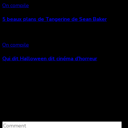
On compile
5 beaux plans de Tangerine de Sean Baker
On compile
Qui dit Halloween dit cinéma d’horreur
Laisser un commentaire
Votre adresse e-mail ne sera pas publiée.
Les
champs obligatoires sont indiqués avec
*
Comment