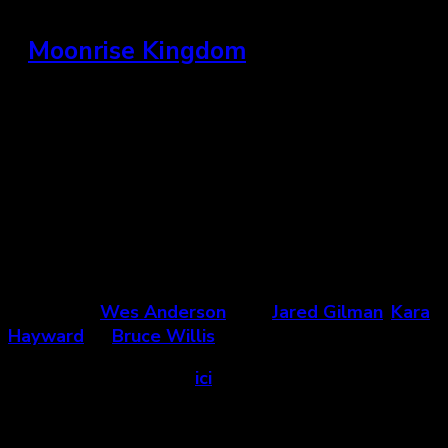
»
Moonrise Kingdom
États-Unis, 2012
« Outre les attraits habituels qui font des films de
Wes Anderson ce qu’ils sont, ce récit romantique
réunit deux jeunes amoureux dans un inhabituel,
surprenant et extraordinaire
coming of age
. »
Un film de
Wes Anderson
avec
Jared Gilman
,
Kara
Hayward
et
Bruce Willis
Voir la bande-annonce
ici
.