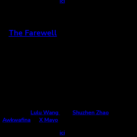
Voir la bande-annonce
ici
.
»
The Farewell
États-Unis et Chine, 2019
« Le film explore la découverte et l’affirmation
identitaire derrière le deuil. Il s’agit d’une œuvre
forte et touchante sur les relations
intergénérationnelles et interculturelles. »
Un film de
Lulu Wang
avec
Shuzhen Zhao
,
Awkwafina
et
X Mayo
.
Voir la bande-annonce
ici
.