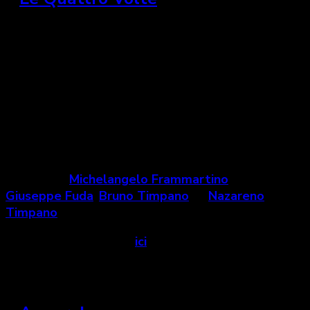
Italie, Allemagne et Suisse, 2010
« Une des meilleures portes d’entrée dans le slow
cinéma. Un très beau film sur la campagne italienne,
le geste paysan, la nature et l’éternel cycle de la vie.
»
Un film de
Michelangelo Frammartino
avec
Giuseppe Fuda
,
Bruno Timpano
et
Nazareno
Timpano
Voir la bande-annonce
ici
.