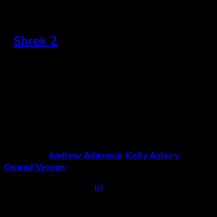
»
Shrek 2
États-Unis et Canada, 2004
« Film de printemps par excellence, Shrek 2 est une
expérience cinématographique incomparable. Que
dire de plus? »
Un film de
Andrew Adamson
,
Kelly Asbury
et
Conrad Vernon
.
Voir la bande-annonce
ici
.