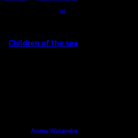
Voir la bande-annonce
ici
.
»
Children of the sea
Japon, Chine et Hong Kong, 2019
« Dans ce film d’animation, nous suivons la solitaire
Ruka, qui, par une journée à l’aquarium, voit sa vie
bouleversée par deux humains particuliers, Umi et
Sora qui lui feront découvrir l’océan d’une tout
autre manière. »
Un film de
Ayumu Watanabe