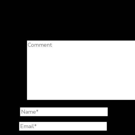
Laisser un commentaire
Votre adresse e-mail ne sera pas publiée.
Les champs 
Comment
Name
*
Email
*