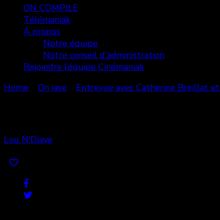
ON COMPILE
Télémaniak
À propos
Notre équipe
Notre conseil d’administration
Rejoindre l’équipe Cinémaniak
Home
On jase
Entrevue avec Catherine Breillat et
CB10
Lou N'Diaye
Share
0