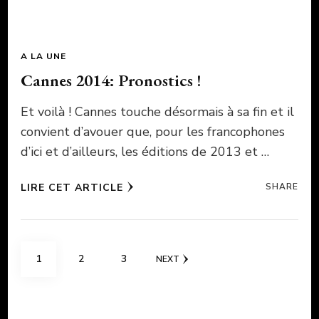
A LA UNE
Cannes 2014: Pronostics !
Et voilà ! Cannes touche désormais à sa fin et il
convient d’avouer que, pour les francophones
d’ici et d’ailleurs, les éditions de 2013 et …
LIRE CET ARTICLE
SHARE
Pagination
PAGE
PAGE
PAGE
1
2
3
NEXT
des
publications