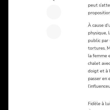
peut s’atte
proposition
À cause d’u
physique, l
public par 
tortures. 
la femme e
chalet avec
doigt et à 
passer en e
l’influence
Fidèle à l