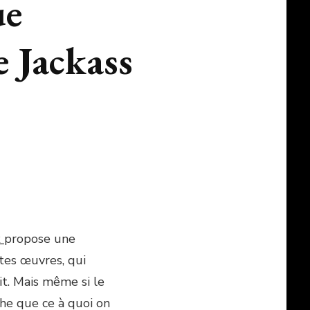
ue
 Jackass
x
propose une
tes œuvres, qui
t. Mais même si le
he que ce à quoi on