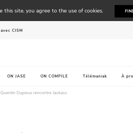
 this site, you agree to the use of cookies.
FI
n avec CISM
ON JASE
ON COMPILE
Télémaniak
À pr
e Quentin Dupieux rencontre Jackass