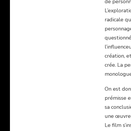
de personn
L’explorat
radicale q
personnage 
questionnée
l’influence
création, 
crée. La p
monologue 
On est don
prémisse es
sa conclusi
une œuvre d
Le film s’i