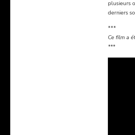
plusieurs 
derniers s
***
Ce film a 
***