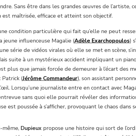
ndre. Sans être dans les grandes œuvres de l’artiste, c
 est maîtrisée, efficace et atteint son objectif.
ne condition particulière qui fait qu’elle ne peut ress
a jeune influenceuse Magalie (
Adèle Exarchopoulos
) 
une série de vidéos virales où elle se met en scène, s’in
Mais suite à un mystérieux accident impliquant un pian
st plus que jamais forcée de demeurer à l’écart des m
 Patrick (
Jérôme Commandeur
), son assistant personn
l’œil. Lorsqu’une journaliste entre en contact avec Magal
ntrevue sans quoi elle pourrait révéler des information
use est poussée à s’afficher, provoquant le chaos dans 
ui-même,
Dupieux
propose une histoire qui sort de l’ord