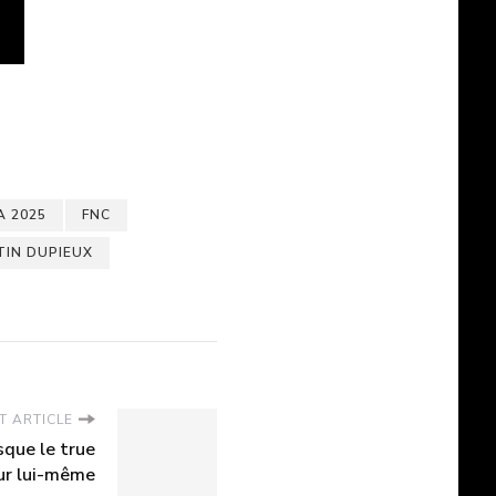
A 2025
FNC
IN DUPIEUX
T ARTICLE
rsque le true
sur lui-même