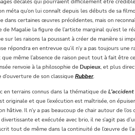
ages décalés qui pourraient difficilement être crédible
ion méta qu’on lui connaît depuis les débuts de sa film
ue dans certaines œuvres précédentes, mais on reconna
de Magalie la figure de l’artiste marginal qu’est le ré
 sur les raisons la poussant à créer de manière si impu
use répondra en entrevue qu’il n’y a pas toujours une ra
et que même l’absence de raison peut tout à fait être c
ensée renvoie à la philosophie de
Dupieux
, et plus dir
d’ouverture de son classique
Rubber
.
c en terrains connus dans la thématique de
L’accident
t originale et que l’exécution est maîtrisée, on épuise
on hâtive. Il n’y a pas beaucoup de chair autour de l’os 
ivertissante et exécutée avec brio, il ne s’agit pas d’u
nscrit tout de même dans la continuité de l’œuvre de l’