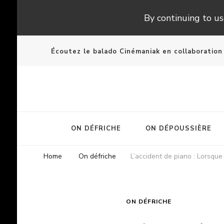
By continuing to use
Écoutez le balado Cinémaniak en collaboratio
ON DÉFRICHE
ON DÉPOUSSIÈRE
Home
On défriche
L’accident de piano : Lorsqu
ON DÉFRICHE