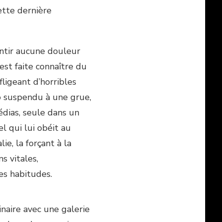
ette dernière
entir aucune douleur
s’est faite connaître du
fligeant d’horribles
o suspendu à une grue,
édias, seule dans un
el qui lui obéit au
ie, la forçant à la
s vitales,
ses habitudes.
inaire avec une galerie