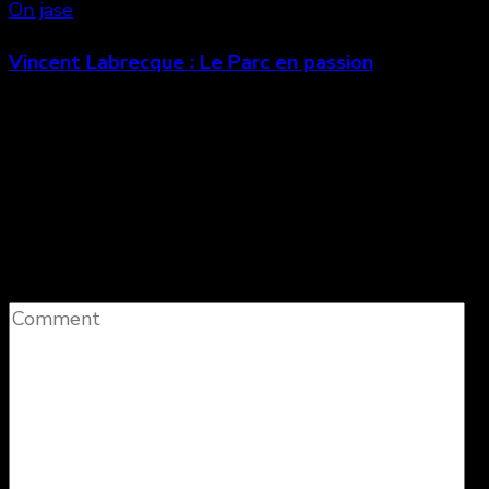
On jase
Vincent Labrecque : Le Parc en passion
Laisser un commentaire
Votre adresse e-mail ne sera pas publiée.
Les
champs obligatoires sont indiqués avec
*
Comment