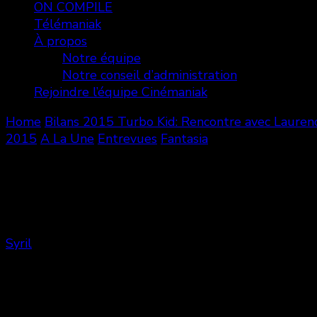
ON COMPILE
Télémaniak
À propos
Notre équipe
Notre conseil d’administration
Rejoindre l’équipe Cinémaniak
Home
Bilans
2015
Turbo Kid: Rencontre avec Laurenc
2015
A La Une
Entrevues
Fantasia
Turbo Kid: Rencontre avec Laurence
Syril
Share
0