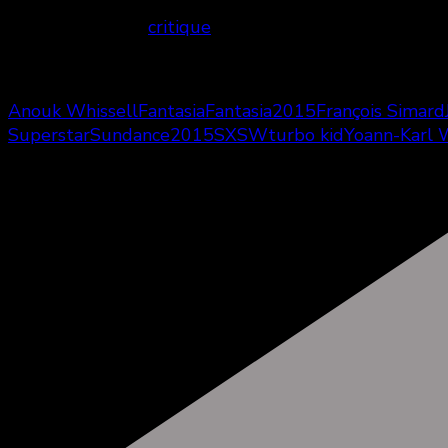
Retrouvez notre
critique
du film
Anouk Whissell
Fantasia
Fantasia2015
François Simard
Superstar
Sundance2015
SXSW
turbo kid
Yoann-Karl 