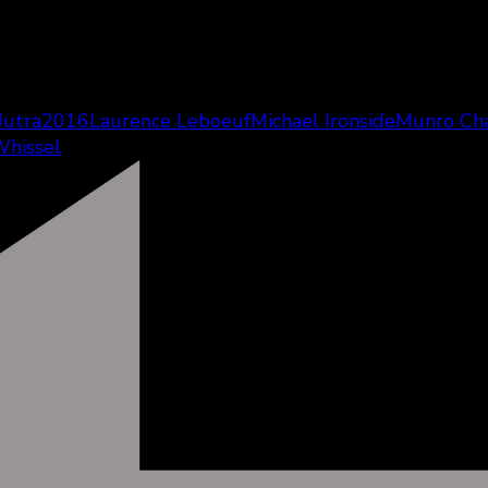
Jutra2016
Laurence Leboeuf
Michael Ironside
Munro Ch
Whissel