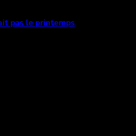
ait pas le printemps
 libido, Rodrigues transforme son œuvre en une expéri
ps de son héros. Il fait de ce dernier un être aux com