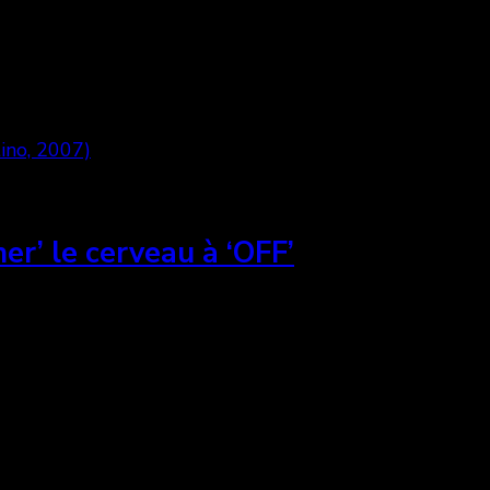
her’ le cerveau à ‘OFF’
 dans une vie où, après une longue journée passée à tr
 ce guide top 5, voici 5 suggestions de plaisirs coupab
re amis.