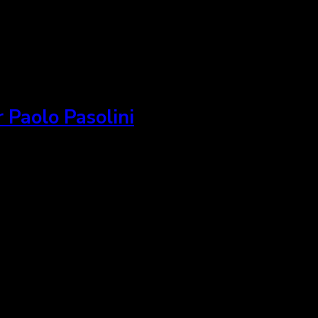
 Paolo Pasolini
, on y célèbre l’aspect visuel. Couleurs, lumière, décor