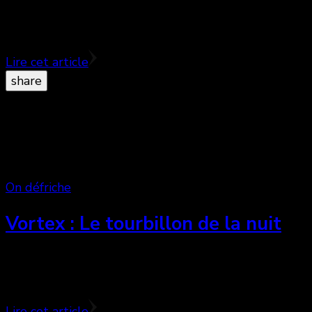
Comment est née cette idée de filmer votre passion, v
avec le réalisateur Fabrice Du Welz qui connaissait vo
Lire cet article
share
On défriche
Vortex : Le tourbillon de la nuit
Habitué à la provoc’ et aux images chocs, le sel de son 
Vortex ébranle parce qu’il montre une réalité à laque
Lire cet article