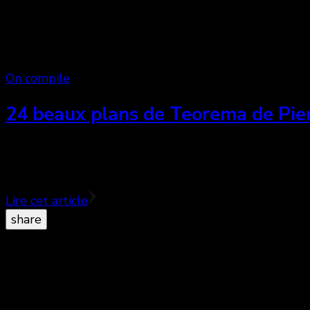
On compile
24 beaux plans de Teorema de Pier
Le cinéma est un art visuel et sonore. Dans cet article
l’intelligence de la communication visuelle.
Lire cet article
share