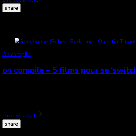
share
On compile
on compile – 5 films pour se ‘switc
Tout bon cinéphile sait que viennent certains moments
par le biais du bon vieux cinéma des attractions. Pour
pendant que vous dégustez une Pilsner originale ent
Lire cet article
share