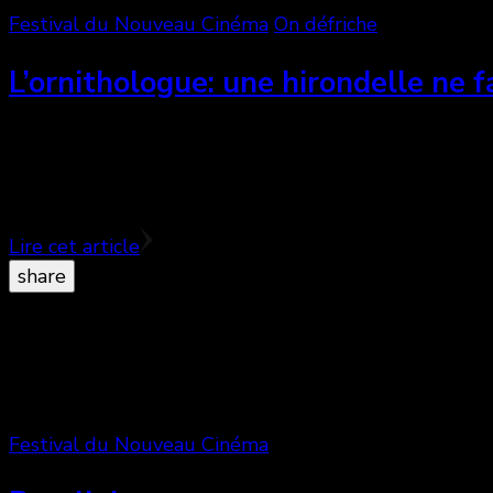
Festival du Nouveau Cinéma
On défriche
L’ornithologue: une hirondelle ne f
Repoussant les limites du spectateur en titillant sa
spectre de Pasolini dans la manière d’érotiser le cor
récit de scènes bondage et d’ondinisme.
Lire cet article
share
Festival du Nouveau Cinéma