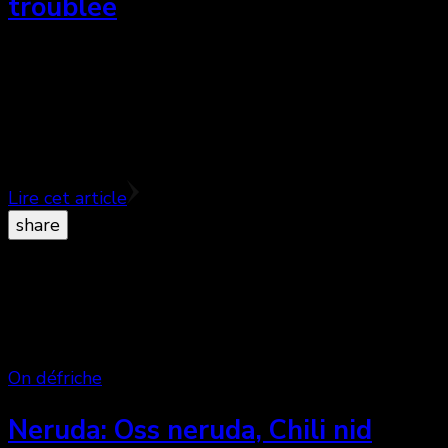
troublée
Pablo Larraín signe avec Spencer son 9e long-
métrage et il s’agit certainement de sa réalisation la
plus aboutie.
Lire cet article
share
On défriche
Neruda: Oss neruda, Chili nid