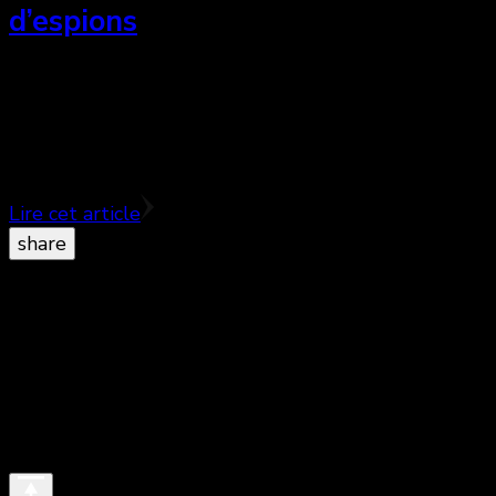
d’espions
Neruda est un film brillant et sophistiqué qui
traduit très bien l’essence des écrits du poète en
transgressant son œuvre pour mieux la rendre
accessible et dynamique.
Lire cet article
share
© Copyright 2026
. All Rights Reserved.