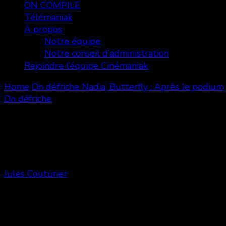
ON COMPILE
Télémaniak
À propos
Notre équipe
Notre conseil d’administration
Rejoindre l’équipe Cinémaniak
Home
On défriche
Nadia, Butterfly : Après le podium
On défriche
Nadia, Butterfly : Après le podium
Jules Couturier
Share
0