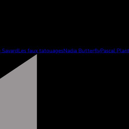
e Savard
Les faux tatouages
Nadia Butterfly
Pascal Plan