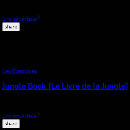
L’équipe de Cinémaniak vous propose ses classiques de
Lire cet article
share
Les Classiques
Jungle Book [Le Livre de la Jungle]
Du groupe qu’on appelle les ‘Disney’s Nine Old Men’ 
Lire cet article
share