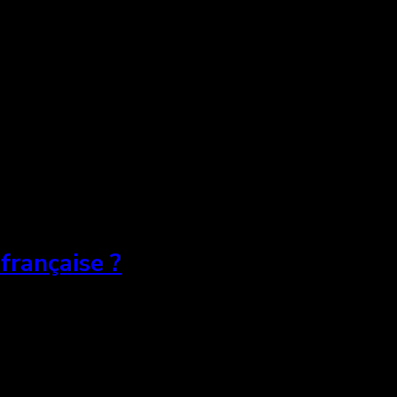
française ?
lm de Toronto (TIFF), l’occasion a marqué un