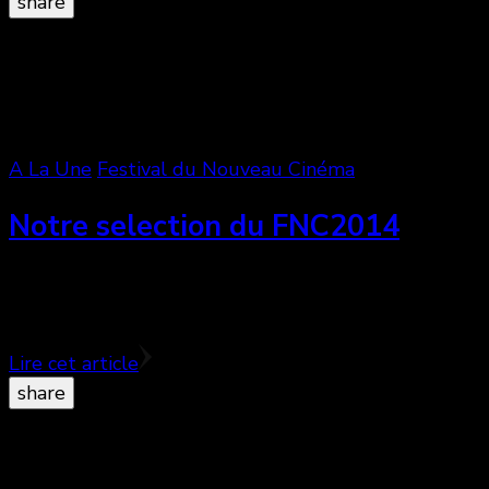
share
A La Une
Festival du Nouveau Cinéma
Notre selection du FNC2014
Comme tous les ans, l’équipe Cinemaniak revient en 
communiqué …
Lire cet article
share