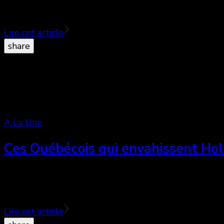
Guibord ou le road-movie politique d’un député qui s
Lire cet article
share
A La Une
Ces Québécois qui envahissent Hol
Lorsque le plus récent film de Jean-Marc Vallée, Demol
important …
Lire cet article