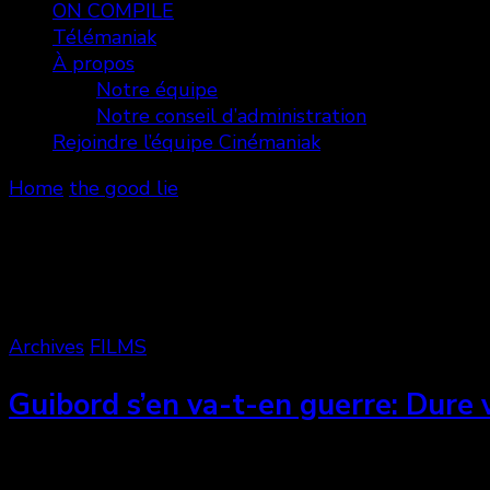
ON COMPILE
Télémaniak
À propos
Notre équipe
Notre conseil d’administration
Rejoindre l’équipe Cinémaniak
Home
the good lie
the good lie
Showing: 1 - 4 of 4 RESULTS
Archives
FILMS
Guibord s’en va-t-en guerre: Dure vi