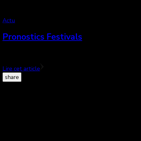
Actu
Pronostics Festivals
C’est désormais officiel ! The Good Lie de Philippe F
Lire cet article
share
© Copyright 2026
. All Rights Reserved.