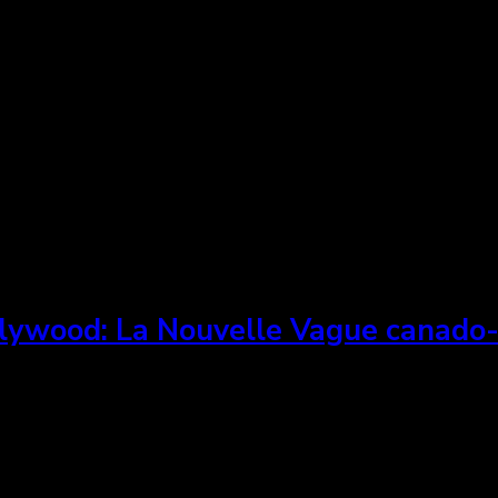
’en va-t’en guerre ! ♥♥♥½
lywood: La Nouvelle Vague canado-
ition, a ouvert le dernier Festival international du fi