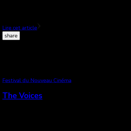
d’un terrible accident qui a changé son existence à
jamais, Claire a la peau recouverte de cicatrices …
Lire cet article
share
Festival du Nouveau Cinéma
The Voices
Ted 2 version Marjane Satrapi : Une comédie noire
non-aboutie ♥♥½ Jerry Hickfang est un travailleur
d’usine aimable en apparence mais un peu étrange.