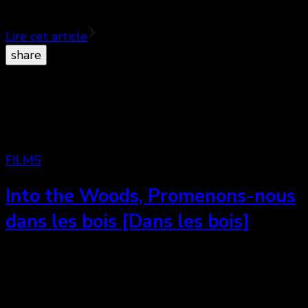
En réalité, …
Lire cet article
share
FILMS
Into the Woods, Promenons-nous
dans les bois [Dans les bois]
Comment casser les codes du genre … tout en
ennuyant son public ? – ♥½ Adaptation moderne de
plusieurs fameux contes des Frères Grimm, Into …