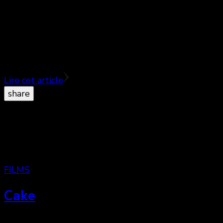
Un nouveau volet des Hit Girls moins savoureux
que le premier opus Pitch Perfect ! ♥♥½ Dès la
scène d’ouverture, avec un caméo du président …
Lire cet article
share
FILMS
Cake
Le vrai-faux mélo de Jennifer Aniston ♥♥♥½ Victime