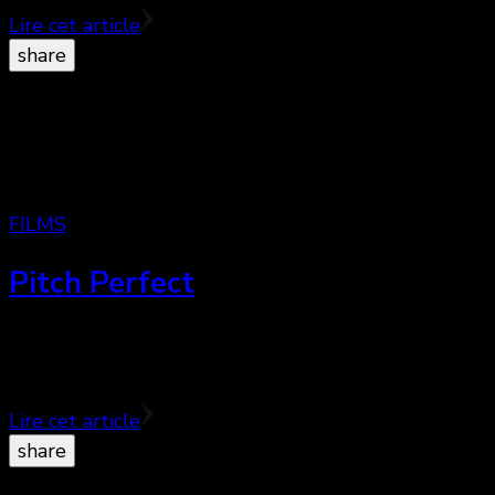
Lire cet article
share
FILMS
Pitch Perfect
Une sympathique comédie pour les aficionados de
Glee ! ♥♥♥
Lire cet article
share