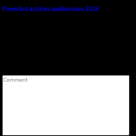
Powerlist actrices québecoises 2014
Laisser un commentaire
Votre adresse e-mail ne sera pas publiée.
Les
champs obligatoires sont indiqués avec
*
Comment