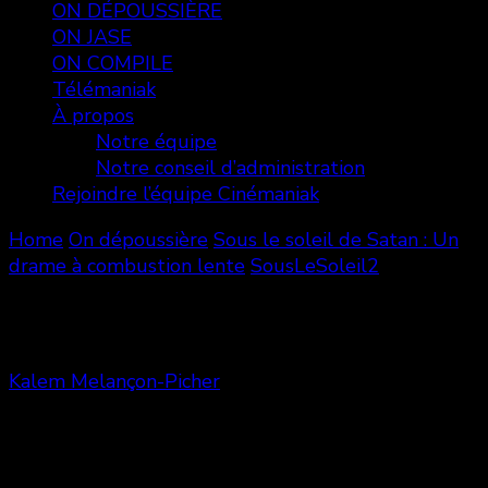
ON DÉPOUSSIÈRE
ON JASE
ON COMPILE
Télémaniak
À propos
Notre équipe
Notre conseil d’administration
Rejoindre l’équipe Cinémaniak
Home
On dépoussière
Sous le soleil de Satan : Un
drame à combustion lente
SousLeSoleil2
SousLeSoleil2
Kalem Melançon-Picher
Share
0