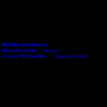
Features
The Mustang
nous transporte dans un programme
du Département de la Justice américaine d’élevage
de chevaux sauvages (mustang du titre) capturés
dans les plaines du Nevada.
Le film met en scène Roman (interprété par
Matthias Schoenaerts
,
De rouille et d’os
de
Jacques
Audiard
,
Red Sparrow
de
Francis Lawrence
),
prisonnier peu bavard qui développe une relation
unique avec la plus sauvage des bêtes récemment
admises dans le programme. Sans expérience avec
les chevaux, Roman portera un regard différent sur
sa situation et sur sa vie à travers cette relation par
définition temporaire puisqu’une fois le dressage
terminé, les chevaux sont vendus aux enchères.