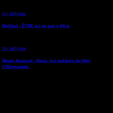
On défriche
Belfast : ÊTRE ou ne pas y être
On défriche
Ninan Auassat : Nous, les enfants de Kim
O’Bomsawin
Laisser un commentaire
Votre adresse e-mail ne sera pas publiée.
Les
champs obligatoires sont indiqués avec
*