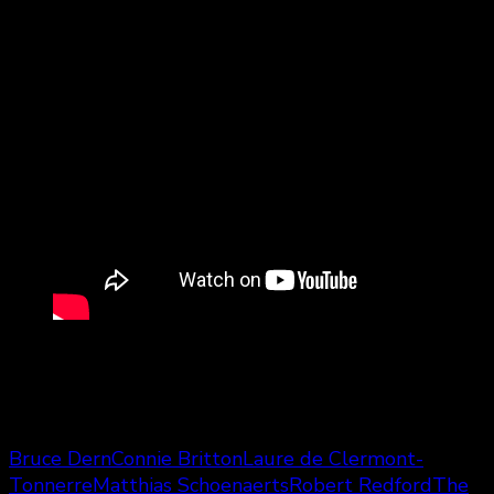
Bande-annonce en version originale
anglaise
Durée : 1h36
Bruce Dern
Connie Britton
Laure de Clermont-
Tonnerre
Matthias Schoenaerts
Robert Redford
The