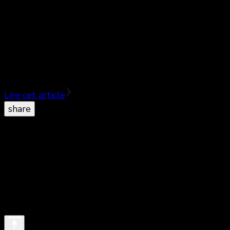
Une très jolie comédie française qui ne manque pas
de panache. ♥♥♥½ En 2012, on a beaucoup loué le
retour au premier plan des comédies françaises (ce
…
Lire cet article
share
© Copyright 2026
. All Rights Reserved.