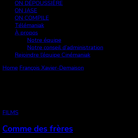
ON DÉPOUSSIÈRE
ON JASE
ON COMPILE
Télémaniak
À propos
Notre équipe
Notre conseil d’administration
Rejoindre l’équipe Cinémaniak
Home
François Xavier-Demaison
François Xavier-Demaison
Showing: 1 - 1 of 1 RESULTS
FILMS
Comme des frères