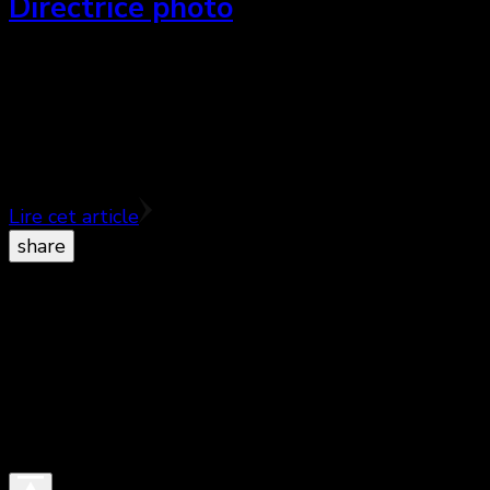
Directrice photo
Avec son parcours diversifié, Nathalie Moliavko-
Visotzky est l’une des pionnières de la direction
photo au Québec.
Lire cet article
share
© Copyright 2026
. All Rights Reserved.