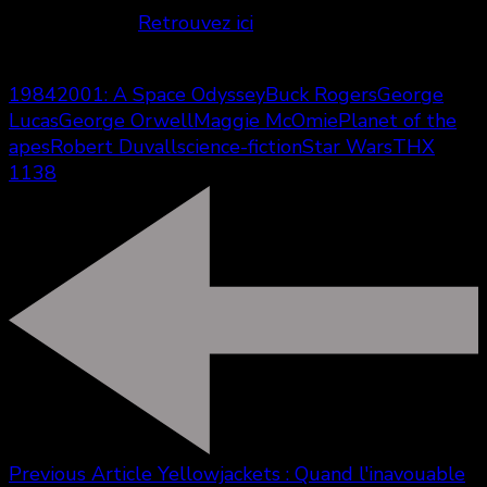
années 1970?
Retrouvez ici
notre critique de
La
planète sauvage
.
1984
2001: A Space Odyssey
Buck Rogers
George
Lucas
George Orwell
Maggie McOmie
Planet of the
apes
Robert Duvall
science-fiction
Star Wars
THX
1138
Previous Article
Yellowjackets : Quand l'inavouable