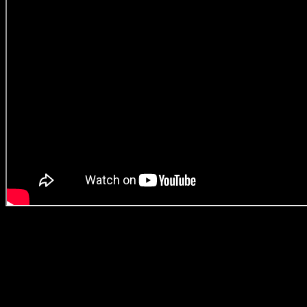
Durée : 1h28
Crédit photos : Warner Bros. Canada
Amateur.trice.s des films de science-fiction des