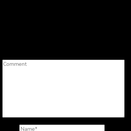
Laisser un commentaire
Votre adresse e-mail ne sera pas publiée.
Les
champs obligatoires sont indiqués avec
*
Comment
Name
*