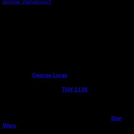
Jérôme Vaillancourt
Share
0
États-Unis, 1971
Note : ★★★★
Sorti en 1971, le premier long métrage du
réalisateur
George Lucas
propose une quête
d’humanité dans un monde standardisé où toute
émotion est réprimée.
THX 1138
propose un
aperçu de ce que pourrait représenter une totale
déshumanisation de la société et les implications
systémiques qui suivraient. Si le réalisateur est
surtout reconnu pour avoir fondé l’univers
Star
Wars
et l’avoir établi dans la culture populaire,
c’est son premier film qui l’a initialement associé