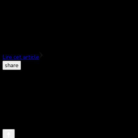
Cette nuit, alors que les Golden Globes
couronnaient un certain Leonardo Di Caprio et une
petite vedette de la musique s’envolait une
légende du rock …
Lire cet article
share
© Copyright 2026
. All Rights Reserved.