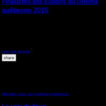
Finalistes des Espoirs du cinéma
québecois 2015
Le 28 septembre 2015 aura lieu la seconde édition
des Espoirs du Cinéma Québecois. Les artistes
récipiendaires seront invités au Théâtre Rialto pour
la remise …
Lire cet article
share
Rendez-vous du cinéma québécois