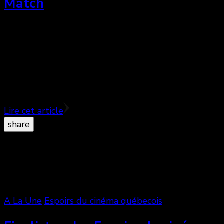
Match
Deux nouvelles émissions d’humour ont débarquées
sur les ondes télévisuelles en ce début 2015; Une
sur Radio Canada et une sur Télé Québec : Le
nouveau …
Lire cet article
share
A La Une
Espoirs du cinéma québecois